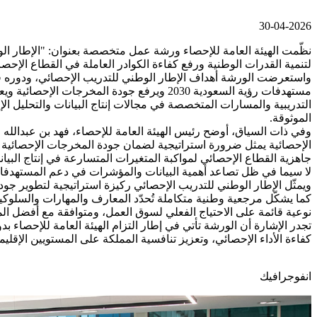
30-04-2026
نظّمت الهيئة العامة للإحصاء ورشة عمل متخصصة بعنوان: "الإطار ا
لتنمية القدرات الوطنية ورفع كفاءة الكوادر العاملة في القطاع الإحصا
واستعرضت الورشة أهداف الإطار الوطني للتدريب الإحصائي، ودوره في 
مستهدفات رؤية السعودية 2030 ويرفع جودة 
التدريبية والمسارات المتخصصة في مجالات إنتاج البيانات والتحليل ال
الموثوقة.
وفي ذات السياق، أوضح رئيس الهيئة العامة للإحصاء، فهد بن عبدالله 
الإحصائية يمثل ضرورة استراتيجية لضمان جودة المخرجات الإحصائية وت
جاهزية القطاع الإحصائي لمواكبة المتغيرات المتسارعة في إنتاج البيا
لا سيما في ظل تصاعد أهمية البيانات والمؤشرات في دعم المستهدفات
ويمثّل الإطار الوطني للتدريب الإحصائي ركيزة استراتيجية لتطوير جو
كما يشكّل مرجعية وطنية متكاملة تُحدّد المعارف والمهارات والسلوكيا
نوعية قائمة على الاحتياج الفعلي لسوق العمل، ومتوافقة مع أفضل الم
تجدر الإشارة أن الورشة تأتي في إطار التزام الهيئة العامة للإحصاء ب
كفاءة الأداء الإحصائي، وتعزيز تنافسية المملكة على المستويين الإقليم
انفوجرافيك