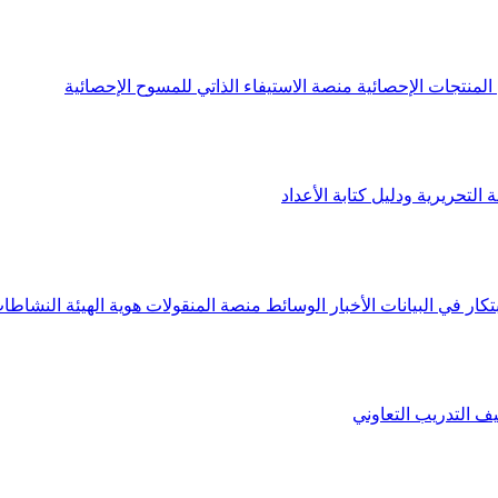
لمنتجات الإحصائية
منصة الاستيفاء الذاتي للمسوح الإحصائية
 التحريرية ودليل كتابة الأعداد
تكار في البيانات
الأخبار
الوسائط
منصة المنقولات
هوية الهيئة
النشاطات
يف
التدريب التعاوني