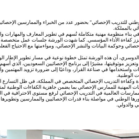
لوطني للتدريب الإحصائي" بحضور عدد من الخبراء والممارسين الإحصا
ئي بالمملكة.
بناء منظومة مهنية متكاملة تُسهم في تطوير المعارف والمهارات والس
المخرجات الإحصائية ويعزز كفاءة الأداء المؤسسي. كما شهدت الورشة جلسات عمل 
إحصائي وحوكمة البيانات والنشر الإحصائي، ومواءمتها مع الاحتياج الف
الدوسري، أن هذه الورشة تمثل خطوة نوعية في مسار تطوير الإطار الوطن
عزيز موثوقيتها، مشيرًا إلى برنامج الإحصائيين السعوديين، الذي أسه
نات واستخدامها في صناعة القرار، وداعيًا إلى ضرورة تزويد المهتمين وا
 الوطنية.
دة وكفاءة التدريب الإحصائي المتخصص في المملكة، في ظل التسارع المت
ت المهنية للممارس الإحصائي بما يضمن جاهزية الكفاءات الوطنية لمتطلب
مارسات العالمية في التدريب الإحصائي لرفع مستوى الاحترافية في الق
دورها الوطني في مواصلة بناء قدرات الإحصائيين والممارسين وتطويرها و
ي والدولي.