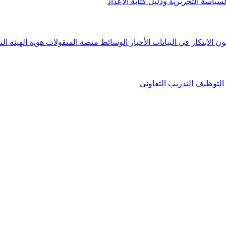
لسياسة التحريرية ودليل كتابة الأعداد
ون الابتكار في البيانات
الأخبار
الوسائط
منصة المنقولات
هوية الهيئة
الن
التوظيف
التدريب التعاوني