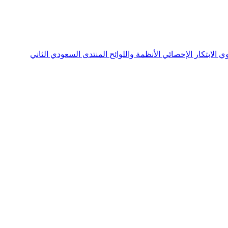
نوي
الابتكار الإحصائي
الأنظمة واللوائح
المنتدى السعودي الثاني