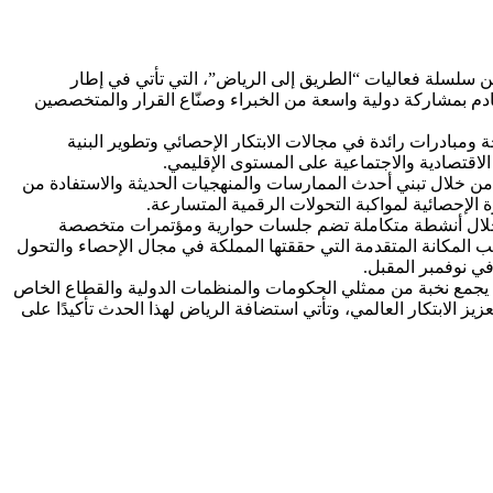
 الإحصاءات الرسمية وذلك ضمن سلسلة فعاليات “الطريق إلى الرياض”، التي تأتي في إطار
 السادس للبيانات 2026 في مدينة الرياض خلال شهر نوفمبر القادم بمشاركة دولية واسعة من الخبراء وصنّاع القرار والمتخصصين
مبادرات رائدة في مجالات الابتكار الإحصائي وتطوير البنية
لاقتصادية والاجتماعية على المستوى الإقليمي.
ا من خلال تبني أحدث الممارسات والمنهجيات الحديثة والاستفادة من
 الإحصائية لمواكبة التحولات الرقمية المتسارعة.
ن خلال أنشطة متكاملة تضم جلسات حوارية ومؤتمرات متخصصة
ب المكانة المتقدمة التي حققتها المملكة في مجال الإحصاء والتحول
في نوفمبر المقبل.
نية بالبيانات والتنمية المستدامة حيث يجمع نخبة من ممثلي الحكومات والمنظمات الدولية والقطاع الخاص
الابتكار العالمي، وتأتي استضافة الرياض لهذا الحدث تأكيدًا على