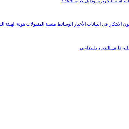
لسياسة التحريرية ودليل كتابة الأعداد
ون الابتكار في البيانات
الأخبار
الوسائط
منصة المنقولات
هوية الهيئة
الن
التوظيف
التدريب التعاوني