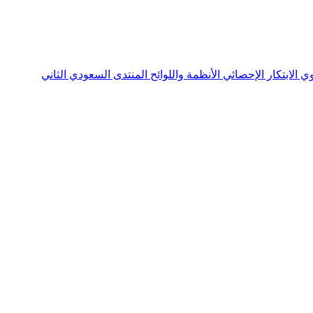
نوي
الابتكار الإحصائي
الأنظمة واللوائح
المنتدى السعودي الثاني