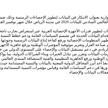
لعامة للإحصاء يوم الاثنين الموافق 11 مايو 2026 جلسة حوارية بعنوان: الابتكار في البيانات لتطوير
استعدادات المملكة العربية السعودية لاستضافة منتدى الأمم المتحدة العالمي
لتطوير قدرات الأجهزة الإحصائية العربية عبر استعراض تجارب ناجحة و
دام البيانات الحديثة في تصميم السياسات العامة ودعم خطط التنمية ا
طوير المنظومات الإحصائية ورفع كفاءة إنتاج البيانات الرسمية وجودته
 صناعة القرار وتعزيز موثوقية المؤشرات الوطنية ورفع جاهزية الأجهزة
 الريادي في دعم مستقبل البيانات والإحصاء على المستوى الدولي م
البيانات وتعزز من تبادل الخبرات وبناء الشراكات الدولية، بما يواك
الوطنية ورفع الجاهزية التنظيمية والفنية لاستضافة المنتدى العالمي 
لجدير بالذكر أن منتدى الأمم المتحدة العالمي السادس للبيانات 2026 يعدُ أحد أبرز المحافل الدولية المع
رها في دعم السياسات العامة وقياس مؤشرات التنمية المستدامة وتعزيز 
مجالات البيانات والإحصاء.