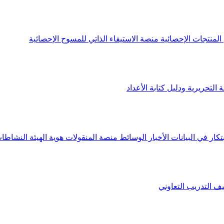
لمنتجات الإحصائية
منصة الاستيفاء الذاتي للمسوح الإحصائية
 التحريرية ودليل كتابة الأعداد
تكار في البيانات
الأخبار
الوسائط
منصة المنقولات
هوية الهيئة
النشاطات
يف
التدريب التعاوني