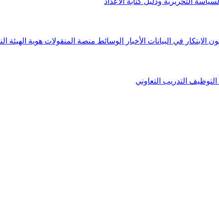
لسياسة التحريرية ودليل كتابة الأعداد
ون الابتكار في البيانات
الأخبار
الوسائط
منصة المنقولات
هوية الهيئة
الن
التوظيف
التدريب التعاوني