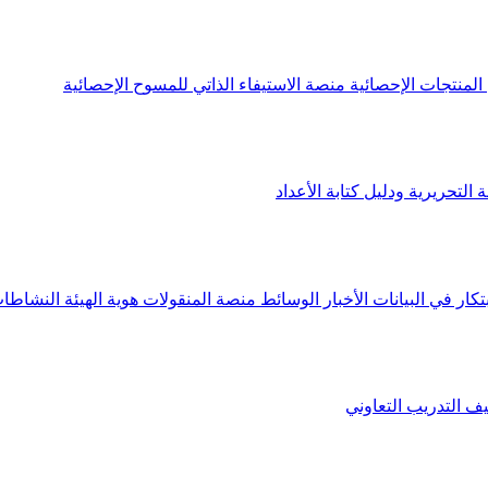
لمنتجات الإحصائية
منصة الاستيفاء الذاتي للمسوح الإحصائية
 التحريرية ودليل كتابة الأعداد
تكار في البيانات
الأخبار
الوسائط
منصة المنقولات
هوية الهيئة
النشاطات
يف
التدريب التعاوني