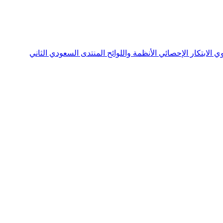
نوي
الابتكار الإحصائي
الأنظمة واللوائح
المنتدى السعودي الثاني