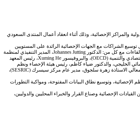
ية والمراكز الإحصائية، وذلك أثناء انعقاد أعمال المنتدى السعودي
وسيع الشراكات مع الجهات الإحصائية الرائدة على المستويين
الإقليمي والدولي، بما يعزز من جودة البيانات ويُسهم في تطوير المنتجات والمؤشرات الإحصائية الداعمة لصناعة القرار. وشملت الاجتماعات لقاءات مع كل من: الدكتور Johannes Jutting، المدير التنفيذي لمنظمة
Paris21، والدكتورة علا عوض، رئيس الجهاز المركزي للإحصاء الفلسطيني، والدكتور Steve Macfeely، كبير الإحصائيين في منظمة التعاون الاقتصادي والتنمية (OECD)، والبروفيسور Xuming He، رئيس المعهد
ركز الإحصائي الخليجي، والدكتور ضياء كاظم، رئيس هيئة الإحصاء ونظم
المعلومات الجغرافية في جمهورية العراق، والدكتور خليفة البرواني، الرئيس التنفيذي للمركز الوطني للإحصاء والمعلومات بسلطنة عمان، ومعالي الاستاذة زهرة سلجوق، مدير عام مركز سيسرك (SESRIC)،
ظم الإحصائية، وتوسيع نطاق البيانات المفتوحة، ومواكبة التطورات
لقيادات الإحصائية وصناع القرار والخبراء المحليين والدوليين،