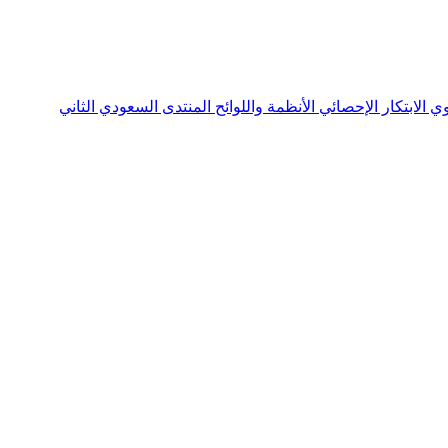
نوي
الابتكار الإحصائي
الأنظمة واللوائح
المنتدى السعودي الثاني