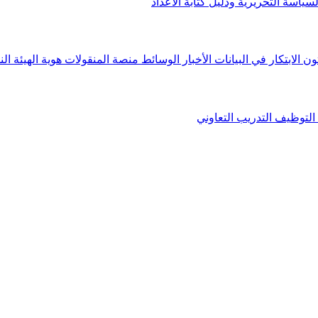
لسياسة التحريرية ودليل كتابة الأعداد
ون الابتكار في البيانات
الأخبار
الوسائط
منصة المنقولات
هوية الهيئة
الن
التوظيف
التدريب التعاوني