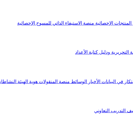
لمنتجات الإحصائية
منصة الاستيفاء الذاتي للمسوح الإحصائية
 التحريرية ودليل كتابة الأعداد
تكار في البيانات
الأخبار
الوسائط
منصة المنقولات
هوية الهيئة
النشاطات
يف
التدريب التعاوني