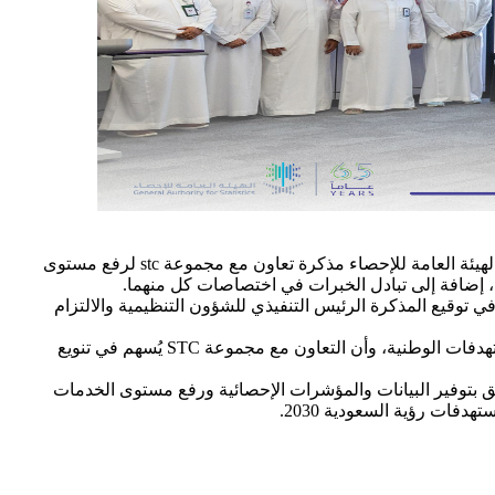
بحضور رئيس الهيئة العامة للإحصاء الدكتور فهد بن عبدالله الدوسري والرئيس التنفيذي لمجموعة stc المهندس عليان بن محمد الوتيد وقعت الهيئة العامة للإحصاء مذكرة تعاون مع مجموعة stc لرفع مستوى
ين، إضافة إلى تبادل الخبرات في اختصاصات كل منهما.
ع المذكرة من جانب الهيئة العامة للإحصاء المشرف العام على البيانات والشرَاكات الأستاذ رامي بن أحمد غراب فيما مثل مجموعة STC في توقيع المذكرة الرئيس التنفيذي للشؤون التنظيمية والالتزام
من جهته أوضح رئيس الهيئة العامة للإحصاء د. فهد الدوسري أن العمل الإحصائي الذي تضطلع به الهيئة يُعد رافدًا مهمًّا من روافد تحقيق المستهدفات الوطنية، وأن التعاون مع مجموعة STC يُسهم في تنويع
ق بتوفير البيانات والمؤشرات الإحصائية ورفع مستوى الخدمات
فات رؤية السعودية 2030.