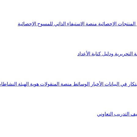
لمنتجات الإحصائية
منصة الاستيفاء الذاتي للمسوح الإحصائية
 التحريرية ودليل كتابة الأعداد
تكار في البيانات
الأخبار
الوسائط
منصة المنقولات
هوية الهيئة
النشاطات
يف
التدريب التعاوني