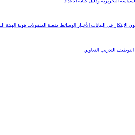
لسياسة التحريرية ودليل كتابة الأعداد
ون الابتكار في البيانات
الأخبار
الوسائط
منصة المنقولات
هوية الهيئة
الن
التوظيف
التدريب التعاوني