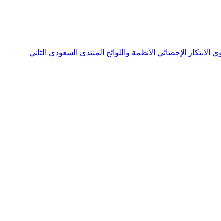
نوي
الابتكار الإحصائي
الأنظمة واللوائح
المنتدى السعودي الثاني