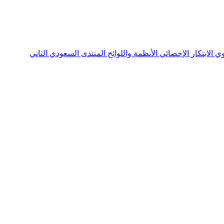
نوي
الابتكار الإحصائي
الأنظمة واللوائح
المنتدى السعودي الثاني