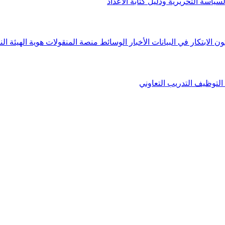
لسياسة التحريرية ودليل كتابة الأعداد
ون الابتكار في البيانات
الأخبار
الوسائط
منصة المنقولات
هوية الهيئة
الن
التوظيف
التدريب التعاوني