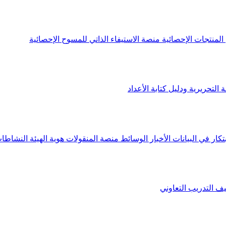
لمنتجات الإحصائية
منصة الاستيفاء الذاتي للمسوح الإحصائية
 التحريرية ودليل كتابة الأعداد
تكار في البيانات
الأخبار
الوسائط
منصة المنقولات
هوية الهيئة
النشاطات
يف
التدريب التعاوني