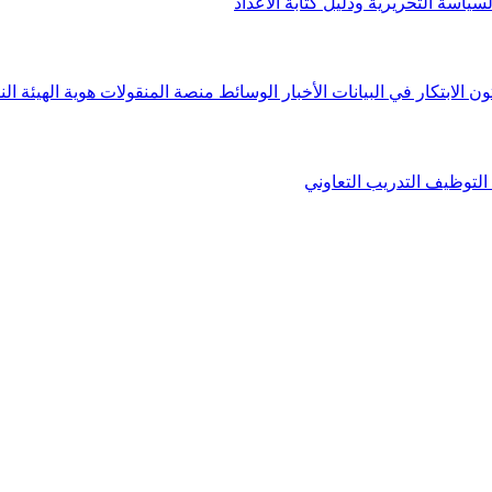
لسياسة التحريرية ودليل كتابة الأعداد
ون الابتكار في البيانات
الأخبار
الوسائط
منصة المنقولات
هوية الهيئة
الن
التوظيف
التدريب التعاوني