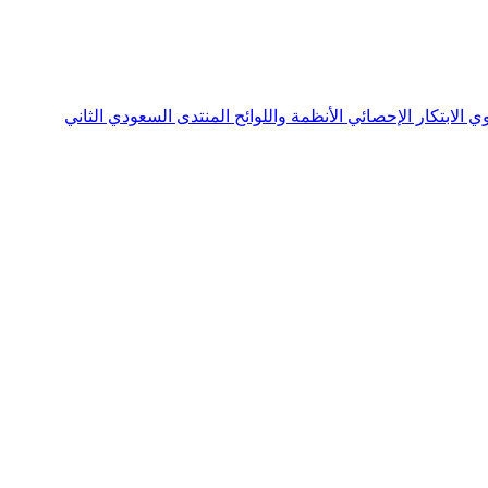
نوي
الابتكار الإحصائي
الأنظمة واللوائح
المنتدى السعودي الثاني