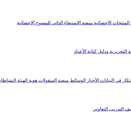
لمنتجات الإحصائية
منصة الاستيفاء الذاتي للمسوح الإحصائية
 التحريرية ودليل كتابة الأعداد
تكار في البيانات
الأخبار
الوسائط
منصة المنقولات
هوية الهيئة
النشاطات
يف
التدريب التعاوني