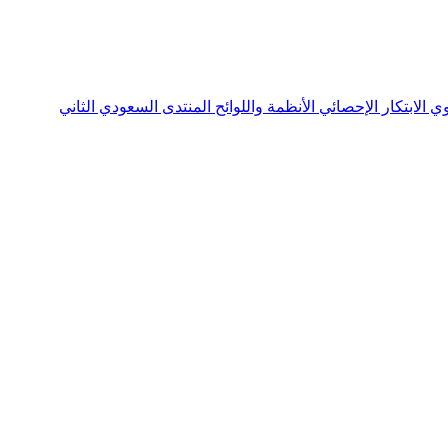
نوي
الابتكار الإحصائي
الأنظمة واللوائح
المنتدى السعودي الثاني