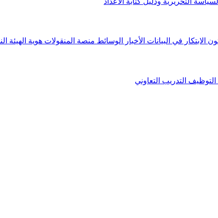
لسياسة التحريرية ودليل كتابة الأعداد
ون الابتكار في البيانات
الأخبار
الوسائط
منصة المنقولات
هوية الهيئة
الن
التوظيف
التدريب التعاوني