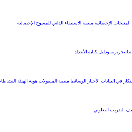
لمنتجات الإحصائية
منصة الاستيفاء الذاتي للمسوح الإحصائية
 التحريرية ودليل كتابة الأعداد
تكار في البيانات
الأخبار
الوسائط
منصة المنقولات
هوية الهيئة
النشاطات
يف
التدريب التعاوني