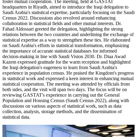
foster mutual cooperation. The meeting, held at GASTAT
headquarters in Riyadh, aimed to introduce the Iraqi delegation to
Saudi Arabia's statistical expertise, particularly focusing on the Saudi
Census 2022. Discussions also revolved around enhancing
collaboration in statistical fields and other mutual interests. Dr.
Fahad Aldossari greeted the delegation, highlighting the strong
relations between the two countries and underlining the exchange of
statistical expertise as a way to strengthen these ties. He elaborated
on Saudi Arabia's efforts in statistical transformation, emphasizing
the importance of accurate statistical databases for informed
decision-making in line with Saudi Vision 2030. Dr. Diaa Awad
Kazem expressed gratitude for the warm reception and highlighted
the Iraqi delegation's eagerness to learn from Saudi Arabia's
experience in population census. He praised the Kingdom's progress
in statistical work and expressed a keen interest in enhancing mutual
statistical cooperation. The meeting was attended by officials from
both sides, and the visit will span two days. The focus will be on
reviewing GASTAT's experience in carrying out the General
Population and Housing Census (Saudi Census 2022), along with
discussions on various aspects of statistical work, such as data
collection, analysis, storage methods, and the dissemination of
statistical data.