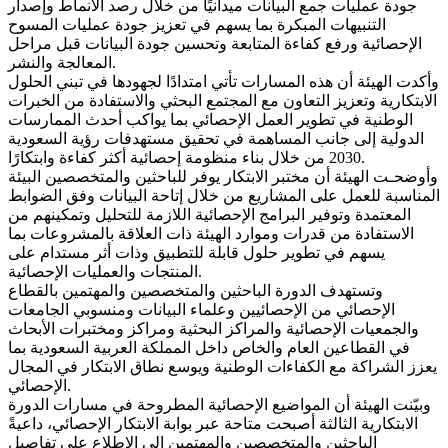
جودة عمليات جمع البيانات ميدانيًا من خلال رصد الأنماط وإصدار
التنبيهات المبكرة بما يسهم في تعزيز جودة عمليات المسوح
الإحصائية ورفع كفاءة المتابعة وتحسين جودة البيانات قبل مراحل
المعالجة والنشر.
وأكدت الهيئة أن هذه المسارات تأتي امتدادًا لجهودها في تبني الحلول
الابتكارية وتعزيز التعاون مع المجتمع البحثي والاستفادة من الخبرات
الوطنية في تطوير العمل الإحصائي بما يواكب أحدث الممارسات
الدولية إلى جانب المساهمة في تحقيق مستهدفات رؤية السعودية
2030 من خلال بناء منظومة إحصائية أكثر كفاءة وابتكارًا.
وأوضحـت الهيئة أن مختبر الابتكار يوفر للباحثين والمتخصصين البيئة
المناسبة للعمل على المشاريع من خلال إتاحة البيانات وفق الضوابط
المعتمدة وتوفير البرامج الإحصائية اللازمة للتحليل وتمكينهم من
الاستفادة من قدرات وموارد الهيئة ذات العلاقة بالمشروعات بما
يسهم في تطوير حلول قابلة للتطبيق وذات أثر مستدام على
المنتجات والعمليات الإحصائية.
وتستهدف الدورة الباحثين والمتخصصين والمهتمين بالقطاع
الإحصائي من الإحصائيين وعلماء البيانات ومنسوبي الجامعات
والجمعيات الإحصائية والمراكز البحثية ومراكز ومختبرات الأبحاث
في القطاعين العام والخاص داخل المملكة العربية السعودية بما
يعزز الشراكة مع الكفاءات الوطنية ويوسع نطاق الابتكار في المجال
الإحصائي.
وبيّنت الهيئة أن المواضيع الإحصائية المطروحة في مسارات الدورة
الابتكارية الثالثة أصبحت متاحة عبر بوابة الابتكار الإحصائي، داعيةً
الباحثين والمتخصصين والمهتمين إلى الاطلاع على تفاصيل