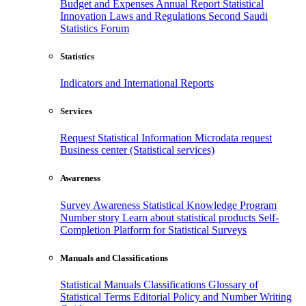
Budget and Expenses
Annual Report
Statistical
Innovation
Laws and Regulations
Second Saudi
Statistics Forum
Statistics
Indicators and International Reports
Services
Request Statistical Information
Microdata request
Business center (Statistical services)
Awareness
Survey Awareness
Statistical Knowledge Program
Number story
Learn about statistical products
Self-
Completion Platform for Statistical Surveys
Manuals and Classifications
Statistical Manuals
Classifications
Glossary of
Statistical Terms
Editorial Policy and Number Writing