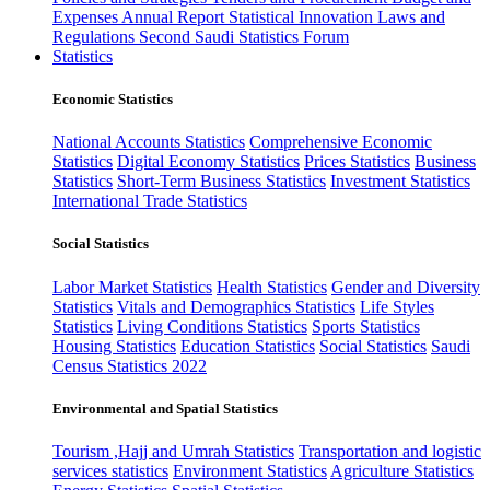
Expenses
Annual Report
Statistical Innovation
Laws and
Regulations
Second Saudi Statistics Forum
Statistics
Economic Statistics
National Accounts Statistics
Comprehensive Economic
Statistics
Digital Economy Statistics
Prices Statistics
Business
Statistics
Short-Term Business Statistics
Investment Statistics
International Trade Statistics
Social Statistics
Labor Market Statistics
Health Statistics
Gender and Diversity
Statistics
Vitals and Demographics Statistics
Life Styles
Statistics
Living Conditions Statistics
Sports Statistics
Housing Statistics
Education Statistics
Social Statistics
Saudi
Census Statistics 2022
Environmental and Spatial Statistics
Tourism ,Hajj and Umrah Statistics
Transportation and logistic
services statistics
Environment Statistics
Agriculture Statistics