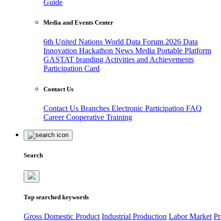
Guide
Media and Events Center
6th United Nations World Data Forum 2026
Data
Innovation Hackathon
News
Media
Portable Platform
GASTAT branding
Activities and Achievements
Participation Card
Contact Us
Contact Us
Branches
Electronic Participation
FAQ
Career
Cooperative Training
Search
Top searched keywords
Gross Domestic Product
Industrial Production
Labor Market
Pr