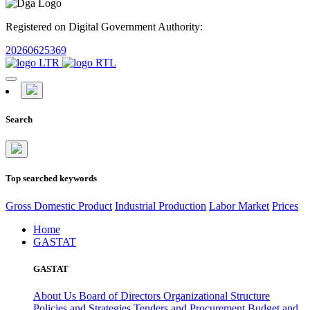
Registered on Digital Government Authority:
20260625369
Search
Top searched keywords
Gross Domestic Product
Industrial Production
Labor Market
Prices
Home
GASTAT
GASTAT
About Us
Board of Directors
Organizational Structure
Policies and Strategies
Tenders and Procurement
Budget and