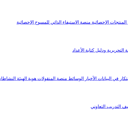
لمنتجات الإحصائية
منصة الاستيفاء الذاتي للمسوح الإحصائية
 التحريرية ودليل كتابة الأعداد
تكار في البيانات
الأخبار
الوسائط
منصة المنقولات
هوية الهيئة
النشاطات
يف
التدريب التعاوني