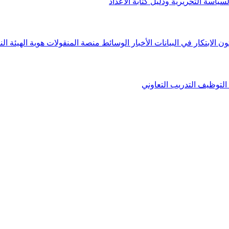
لسياسة التحريرية ودليل كتابة الأعداد
ون الابتكار في البيانات
الأخبار
الوسائط
منصة المنقولات
هوية الهيئة
الن
التوظيف
التدريب التعاوني