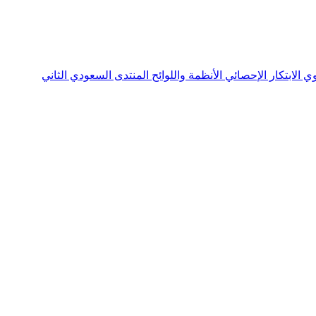
نوي
الابتكار الإحصائي
الأنظمة واللوائح
المنتدى السعودي الثاني