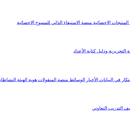
لمنتجات الإحصائية
منصة الاستيفاء الذاتي للمسوح الإحصائية
 التحريرية ودليل كتابة الأعداد
تكار في البيانات
الأخبار
الوسائط
منصة المنقولات
هوية الهيئة
النشاطات
يف
التدريب التعاوني