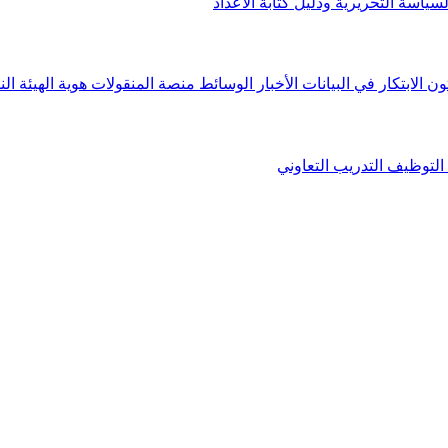
لسياسة التحريرية ودليل كتابة الأعداد
ون الابتكار في البيانات
الأخبار
الوسائط
منصة المنقولات
هوية الهيئة
الن
التوظيف
التدريب التعاوني