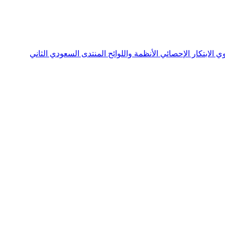
نوي
الابتكار الإحصائي
الأنظمة واللوائح
المنتدى السعودي الثاني