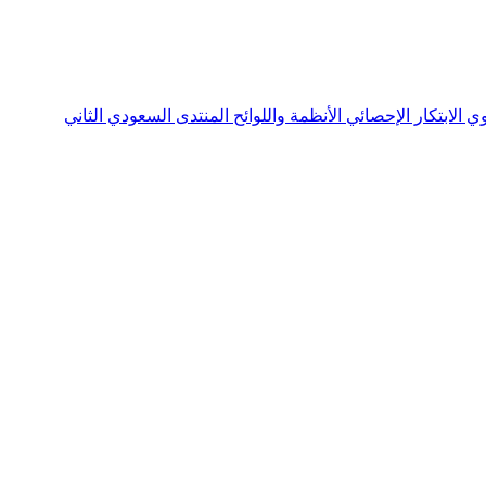
نوي
الابتكار الإحصائي
الأنظمة واللوائح
المنتدى السعودي الثاني