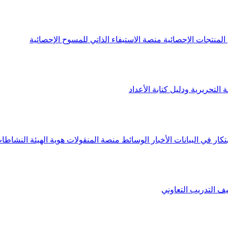
لمنتجات الإحصائية
منصة الاستيفاء الذاتي للمسوح الإحصائية
 التحريرية ودليل كتابة الأعداد
تكار في البيانات
الأخبار
الوسائط
منصة المنقولات
هوية الهيئة
النشاطات
يف
التدريب التعاوني