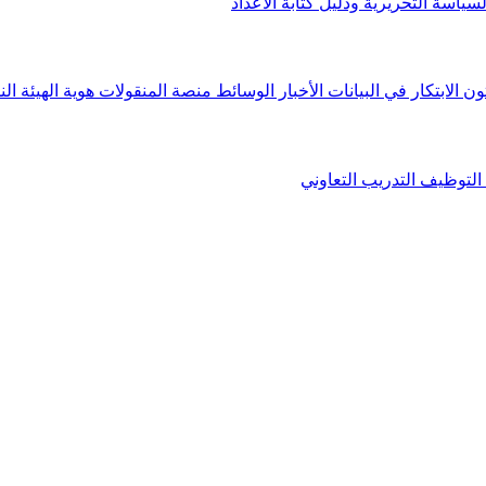
لسياسة التحريرية ودليل كتابة الأعداد
ون الابتكار في البيانات
الأخبار
الوسائط
منصة المنقولات
هوية الهيئة
الن
التوظيف
التدريب التعاوني