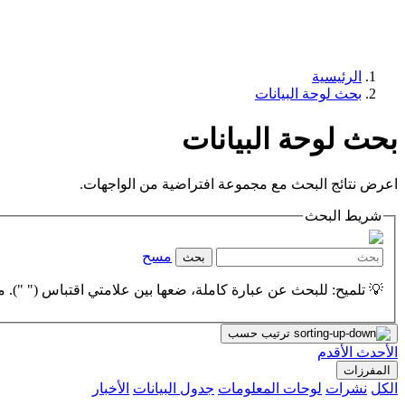
الرئيسية
بحث لوحة البيانات
بحث لوحة البيانات
اعرض نتائج البحث مع مجموعة افتراضية من الواجهات.
شريط البحث
مسح
بحث
💡 تلميح: للبحث عن عبارة كاملة، ضعها بين علامتي اقتباس (" "). مث
ترتيب حسب
الأحدث
الأقدم
المفرزات
الكل
نشرات
لوحات المعلومات
جدول البيانات
الأخبار