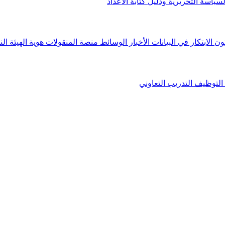
لسياسة التحريرية ودليل كتابة الأعداد
ون الابتكار في البيانات
الأخبار
الوسائط
منصة المنقولات
هوية الهيئة
الن
التوظيف
التدريب التعاوني