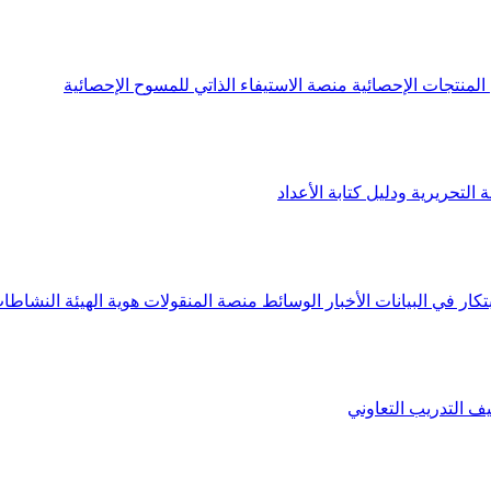
لمنتجات الإحصائية
منصة الاستيفاء الذاتي للمسوح الإحصائية
 التحريرية ودليل كتابة الأعداد
تكار في البيانات
الأخبار
الوسائط
منصة المنقولات
هوية الهيئة
النشاطات
يف
التدريب التعاوني