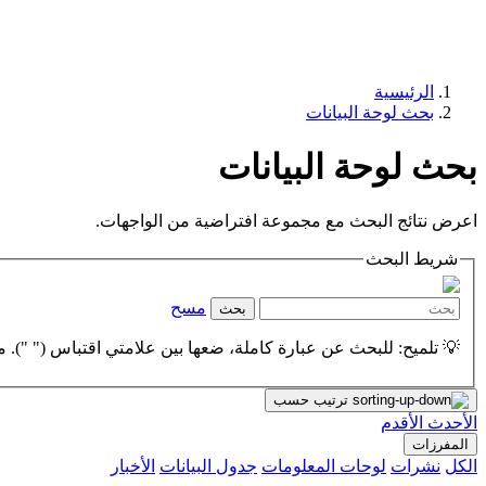
الرئيسية
بحث لوحة البيانات
بحث لوحة البيانات
اعرض نتائج البحث مع مجموعة افتراضية من الواجهات.
شريط البحث
مسح
بحث
💡 تلميح: للبحث عن عبارة كاملة، ضعها بين علامتي اقتباس (" "). مث
ترتيب حسب
الأحدث
الأقدم
المفرزات
الكل
نشرات
لوحات المعلومات
جدول البيانات
الأخبار