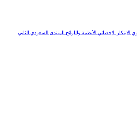
نوي
الابتكار الإحصائي
الأنظمة واللوائح
المنتدى السعودي الثاني