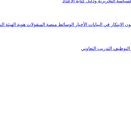
لسياسة التحريرية ودليل كتابة الأعداد
ون الابتكار في البيانات
الأخبار
الوسائط
منصة المنقولات
هوية الهيئة
الن
التوظيف
التدريب التعاوني