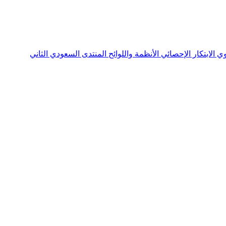
نوي
الابتكار الإحصائي
الأنظمة واللوائح
المنتدى السعودي الثاني