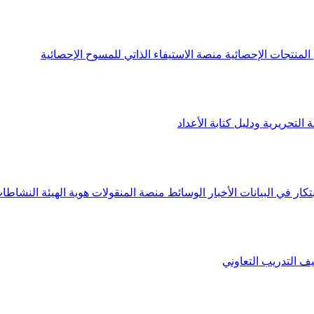
لمنتجات الإحصائية
منصة الاستيفاء الذاتي للمسوح الإحصائية
 التحريرية ودليل كتابة الأعداد
تكار في البيانات
الأخبار
الوسائط
منصة المنقولات
هوية الهيئة
النشاطات
يف
التدريب التعاوني