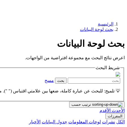
الرئيسية
بحث لوحة البيانات
بحث لوحة البيانات
اعرض نتائج البحث مع مجموعة افتراضية من الواجهات.
شريط البحث
مسح
بحث
💡 تلميح: للبحث عن عبارة كاملة، ضعها بين علامتي اقتباس (" "). مث
ترتيب حسب
الأحدث
الأقدم
المفرزات
الكل
نشرات
لوحات المعلومات
جدول البيانات
الأخبار