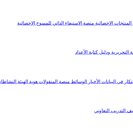
لمنتجات الإحصائية
منصة الاستيفاء الذاتي للمسوح الإحصائية
 التحريرية ودليل كتابة الأعداد
تكار في البيانات
الأخبار
الوسائط
منصة المنقولات
هوية الهيئة
النشاطات
يف
التدريب التعاوني