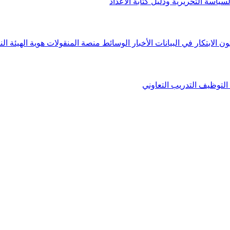
لسياسة التحريرية ودليل كتابة الأعداد
ون الابتكار في البيانات
الأخبار
الوسائط
منصة المنقولات
هوية الهيئة
الن
التوظيف
التدريب التعاوني