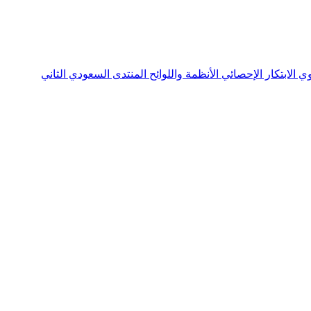
نوي
الابتكار الإحصائي
الأنظمة واللوائح
المنتدى السعودي الثاني