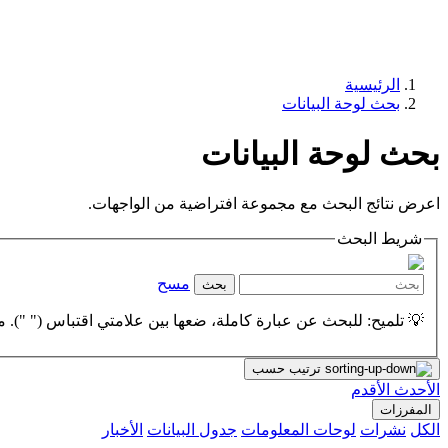
الرئيسية
بحث لوحة البيانات
بحث لوحة البيانات
اعرض نتائج البحث مع مجموعة افتراضية من الواجهات.
شريط البحث
مسح
بحث
💡 تلميح: للبحث عن عبارة كاملة، ضعها بين علامتي اقتباس (" "). مث
ترتيب حسب
الأحدث
الأقدم
المفرزات
الكل
نشرات
لوحات المعلومات
جدول البيانات
الأخبار