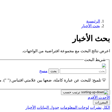
الرئيسية
بحث الأخبار
بحث الأخبار
اعرض نتائج البحث مع مجموعة افتراضية من الواجهات.
شريط البحث
مسح
بحث
💡 تلميح: للبحث عن عبارة كاملة، ضعها بين علامتي اقتباس (" "). مث
ترتيب حسب
الأحدث
الأقدم
المفرزات
الكل
نشرات
لوحات المعلومات
جدول البيانات
الأخبار