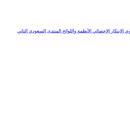
نوي
الابتكار الإحصائي
الأنظمة واللوائح
المنتدى السعودي الثاني