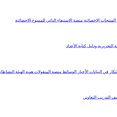
لمنتجات الإحصائية
منصة الاستيفاء الذاتي للمسوح الإحصائية
 التحريرية ودليل كتابة الأعداد
تكار في البيانات
الأخبار
الوسائط
منصة المنقولات
هوية الهيئة
النشاطات
يف
التدريب التعاوني