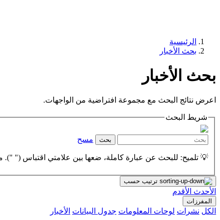
الرئيسية
بحث الأخبار
بحث الأخبار
اعرض نتائج البحث مع مجموعة افتراضية من الواجهات.
شريط البحث
مسح
بحث
💡 تلميح: للبحث عن عبارة كاملة، ضعها بين علامتي اقتباس (" "). مث
ترتيب حسب
الأحدث
الأقدم
المفرزات
الكل
نشرات
لوحات المعلومات
جدول البيانات
الأخبار