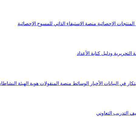
لمنتجات الإحصائية
منصة الاستيفاء الذاتي للمسوح الإحصائية
 التحريرية ودليل كتابة الأعداد
تكار في البيانات
الأخبار
الوسائط
منصة المنقولات
هوية الهيئة
النشاطات
يف
التدريب التعاوني