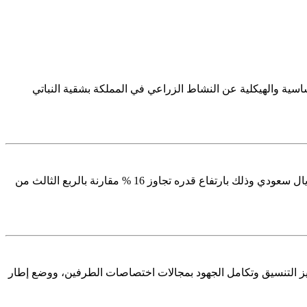
لبيانات الأساسية والهيكلية عن النشاط الزراعي في المملكة بشقية النباتي
Image Alt Text Image Alt Text بلغت قيمة صافي تدفقات الاستثمار الأجنبي المباشر في المملكة خلال الربع الرابع من عام 2023 م 13 مليار ريال سعودي وذلك بارتفاع قدره تجاوز 16 % مقارنة بالربع الثالث من
لتعاون وتعزيز التنسيق وتكامل الجهود بمجالات اختصاصات الطرفين، ووضع إطار