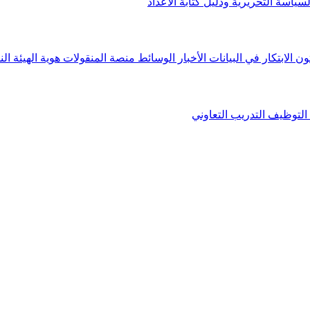
لسياسة التحريرية ودليل كتابة الأعداد
ون الابتكار في البيانات
الأخبار
الوسائط
منصة المنقولات
هوية الهيئة
الن
التوظيف
التدريب التعاوني