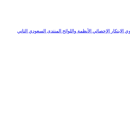
نوي
الابتكار الإحصائي
الأنظمة واللوائح
المنتدى السعودي الثاني