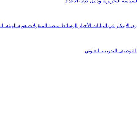
لسياسة التحريرية ودليل كتابة الأعداد
ون الابتكار في البيانات
الأخبار
الوسائط
منصة المنقولات
هوية الهيئة
الن
التوظيف
التدريب التعاوني