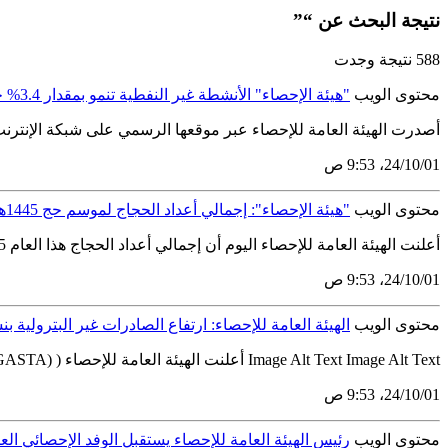
نتيجة البحث عن “”
588 نتيجة وجدت
محتوى الويب
"هيئة الإحصاء" الأنشطة غير النفطية تنمو بمقدار 3.4% خلال الربع الأول 2024
أصدرت الهيئة العامة للإحصاء عبر موقعها الرسمي على شبكة الإنترنت www.stats.gov.sa يوم الأحد بتاريخ الثالث من ذي الحجة 1445ه الموافق 9 يونيو 2024م تقرير الناتج المحلي الإجمالي ومؤشرات الحساب
01‏/10‏/24، 9:53 ص
محتوى الويب
"هيئة الإحصاء": إجمالي أعداد الحجاج لموسم حج 1445هـ بلغ 1,833,164
أعلنت الهيئة العامة للإحصاء اليوم أن إجمالي أعداد الحجاج هذا العام 1445هـ بلغ (1,833,164) حاجًّا وحاجَّة، منهم (1,611,310) حجاج وحاجات قدموا من خارج المملكة عبر المنافذ المختلفة، فيما بلغ عدد حجاج...
01‏/10‏/24، 9:53 ص
محتوى الويب
الهيئة العامة للإحصاء: ارتفاع الصادرات غير البترولية بنسبة 12.4% في أبريل 
Image Alt Text Image Alt Text أعلنت الهيئة العامة للإحصاء ( (GASTAاليوم الإثنين 18 ذي الحجة 1445ه الموافق 24يونيو 2024م نتائج التجارة الدولية لشهر أبريل 2024م، ونشرته عبر موقعها الرسمي على شبكة...
01‏/10‏/24، 9:53 ص
محتوى الويب
رئيس الهيئة العامة للإحصاء يستقبل الوفد الإحصائي ال