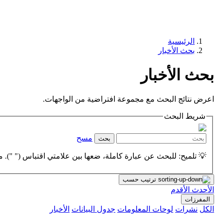
الرئيسية
بحث الأخبار
بحث الأخبار
اعرض نتائج البحث مع مجموعة افتراضية من الواجهات.
شريط البحث
مسح
بحث
💡 تلميح: للبحث عن عبارة كاملة، ضعها بين علامتي اقتباس (" "). مث
ترتيب حسب
الأحدث
الأقدم
المفرزات
الكل
نشرات
لوحات المعلومات
جدول البيانات
الأخبار