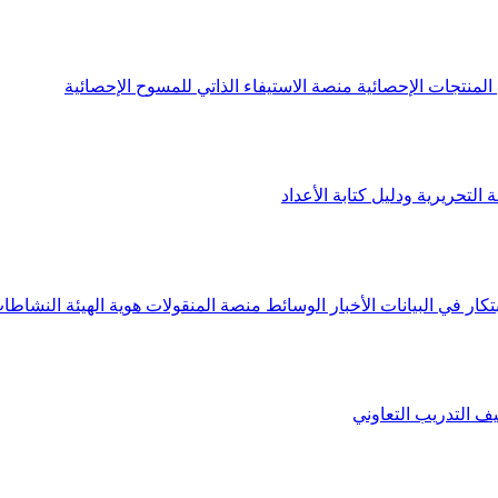
لمنتجات الإحصائية
منصة الاستيفاء الذاتي للمسوح الإحصائية
 التحريرية ودليل كتابة الأعداد
تكار في البيانات
الأخبار
الوسائط
منصة المنقولات
هوية الهيئة
النشاطات
يف
التدريب التعاوني