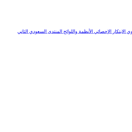
نوي
الابتكار الإحصائي
الأنظمة واللوائح
المنتدى السعودي الثاني