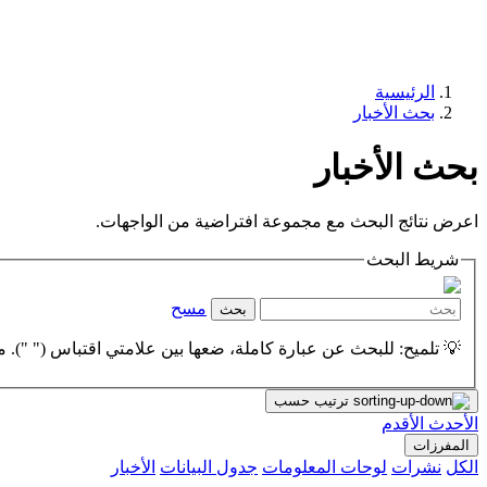
الرئيسية
بحث الأخبار
بحث الأخبار
اعرض نتائج البحث مع مجموعة افتراضية من الواجهات.
شريط البحث
مسح
بحث
💡 تلميح: للبحث عن عبارة كاملة، ضعها بين علامتي اقتباس (" "). مث
ترتيب حسب
الأحدث
الأقدم
المفرزات
الكل
نشرات
لوحات المعلومات
جدول البيانات
الأخبار