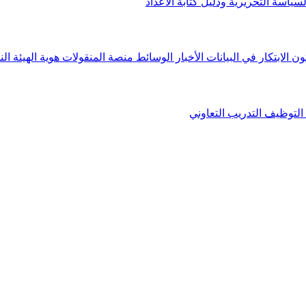
لسياسة التحريرية ودليل كتابة الأعداد
ون الابتكار في البيانات
الأخبار
الوسائط
منصة المنقولات
هوية الهيئة
الن
التوظيف
التدريب التعاوني