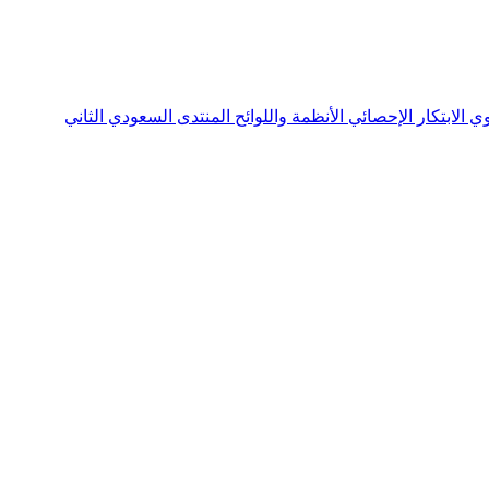
نوي
الابتكار الإحصائي
الأنظمة واللوائح
المنتدى السعودي الثاني