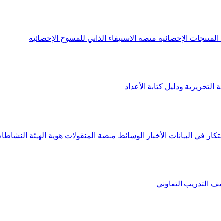
لمنتجات الإحصائية
منصة الاستيفاء الذاتي للمسوح الإحصائية
 التحريرية ودليل كتابة الأعداد
تكار في البيانات
الأخبار
الوسائط
منصة المنقولات
هوية الهيئة
النشاطات
يف
التدريب التعاوني