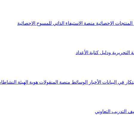
لمنتجات الإحصائية
منصة الاستيفاء الذاتي للمسوح الإحصائية
 التحريرية ودليل كتابة الأعداد
تكار في البيانات
الأخبار
الوسائط
منصة المنقولات
هوية الهيئة
النشاطات
يف
التدريب التعاوني