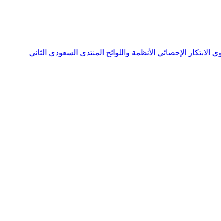
نوي
الابتكار الإحصائي
الأنظمة واللوائح
المنتدى السعودي الثاني