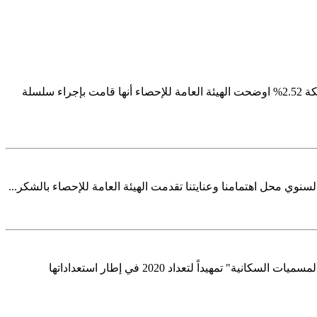
Image Alt Text Image Alt Text وفقا لمسح الخصائص السكانية يوليو 2017 الهيئة العامة للإحصاء : متوسط معدل النمو السنوي للسكان بالمملكة 2.52% اوضحت الهيئة العامة للإحصاء أنها قامت بإجراء سلسلة
Image Alt Text Image Alt Text شملت منطقة عسير والباحة وجازان و نجران الهيئة العامة للإحصاء تبدأ في المرحلة الثانية من "تحديث دليل المسميات السكانية" تمهيداً لتعداد 2020 في إطار استعداداتها