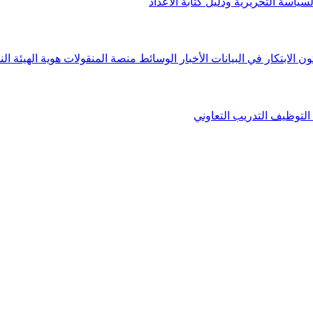
لسياسة التحريرية ودليل كتابة الأعداد
ون الابتكار في البيانات
الأخبار
الوسائط
منصة المنقولات
هوية الهيئة
الن
التوظيف
التدريب التعاوني