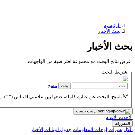
الرئيسية
بحث الأخبار
بحث الأخبار
اعرض نتائج البحث مع مجموعة افتراضية من الواجهات.
شريط البحث
مسح
بحث
💡 تلميح: للبحث عن عبارة كاملة، ضعها بين علامتي اقتباس (" "). مث
ترتيب حسب
الأحدث
الأقدم
المفرزات
الكل
نشرات
لوحات المعلومات
جدول البيانات
الأخبار