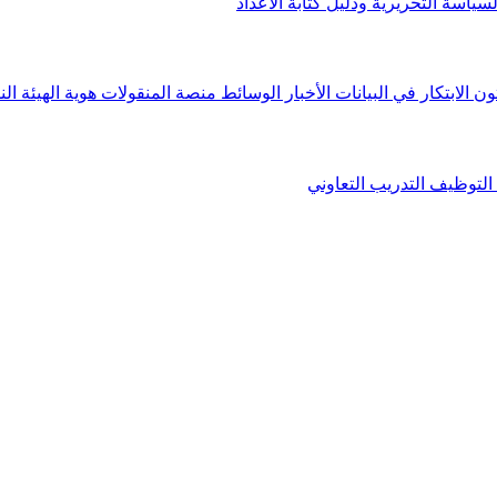
لسياسة التحريرية ودليل كتابة الأعداد
ون الابتكار في البيانات
الأخبار
الوسائط
منصة المنقولات
هوية الهيئة
الن
التوظيف
التدريب التعاوني