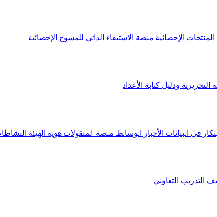
لمنتجات الإحصائية
منصة الاستيفاء الذاتي للمسوح الإحصائية
 التحريرية ودليل كتابة الأعداد
تكار في البيانات
الأخبار
الوسائط
منصة المنقولات
هوية الهيئة
النشاطات
يف
التدريب التعاوني