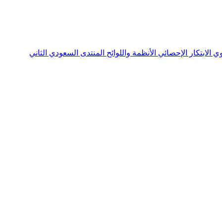
نوي
الابتكار الإحصائي
الأنظمة واللوائح
المنتدى السعودي الثاني