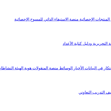
لمنتجات الإحصائية
منصة الاستيفاء الذاتي للمسوح الإحصائية
 التحريرية ودليل كتابة الأعداد
تكار في البيانات
الأخبار
الوسائط
منصة المنقولات
هوية الهيئة
النشاطات
يف
التدريب التعاوني