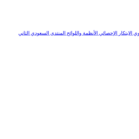
نوي
الابتكار الإحصائي
الأنظمة واللوائح
المنتدى السعودي الثاني