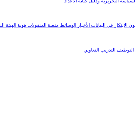
لسياسة التحريرية ودليل كتابة الأعداد
ون الابتكار في البيانات
الأخبار
الوسائط
منصة المنقولات
هوية الهيئة
الن
التوظيف
التدريب التعاوني