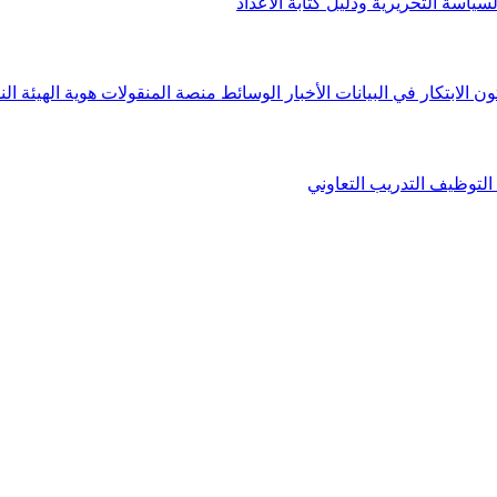
لسياسة التحريرية ودليل كتابة الأعداد
ون الابتكار في البيانات
الأخبار
الوسائط
منصة المنقولات
هوية الهيئة
الن
التوظيف
التدريب التعاوني