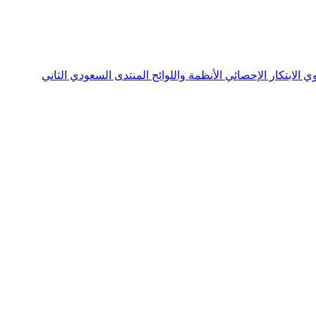
نوي
الابتكار الإحصائي
الأنظمة واللوائح
المنتدى السعودي الثاني