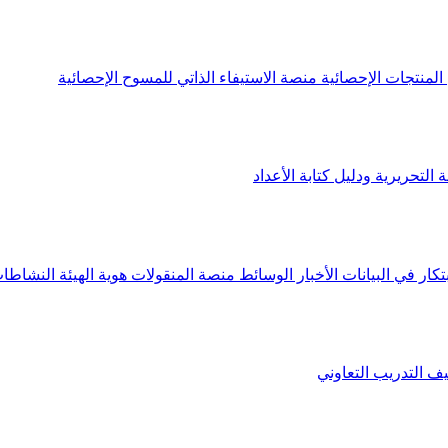
لمنتجات الإحصائية
منصة الاستيفاء الذاتي للمسوح الإحصائية
 التحريرية ودليل كتابة الأعداد
تكار في البيانات
الأخبار
الوسائط
منصة المنقولات
هوية الهيئة
النشاطات
يف
التدريب التعاوني