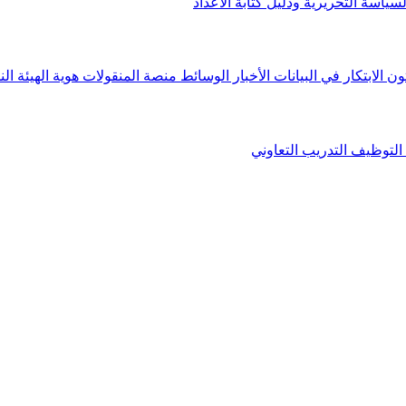
لسياسة التحريرية ودليل كتابة الأعداد
ون الابتكار في البيانات
الأخبار
الوسائط
منصة المنقولات
هوية الهيئة
الن
التوظيف
التدريب التعاوني