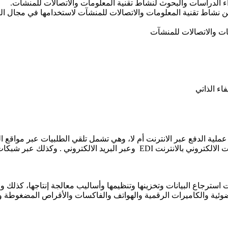
مة عن نشاط تقنية المعلومات والاتصالات للمنشآت لاستخدامها في مجال 
اء الذاتي
ت عملية الدفع عبر الانترنت أم لا، وهي تشمل تلقي الطلبيات عبر موا
حراج نون سله... وعبر شبكات خارجية( اكسترانت ) وعبر تبادل البيانات الالكترو
 استرجاع البيانات وتخزينها وتنظيمها وأساليب معالجة إنتاجها، كذلك
ئية والكاميرات الرقمية والهواتف والفاكسات والأقراص المضغوطة وال