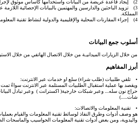
2) إيجاد قاعدة عريضة من البيانات واستخدامها كأساس موثوق لإجراء الدراسات والبحوث لنشاط تقنية المعلومات والاتصالات للمنشآت.
3) تزويد الباحثين والدارسين والمهتمين بالبيانات الإحصائية اللاز
المملكة.
4) إجراء المقارنات المحلية والإقليمية والدولية لنشاط تقنية المعلومات والاتصالات للمنشآت
أسلوب جمع البيانات
من خلال الزيارات الميدانيـة
من خلال الاتصال الهاتفي
من خلال الاستيف
أبرز المفاهيم
• تلقي طلبيات (طلب شراء) سلع او خدمات عبر الانترنت:
ويقصد بها عملية استقبال الطلبيات المستلمة عبر الانترنت سواءً تم
شات.....)
• تقنية المعلومات والاتصالات:
هو وصف أدوات وطرق النفاذ لوسائط تقنية المعلومات والقيام بعمليات
واليدوية، ومن بعض أدوات تقنية المعلومات الحواسيب والماسحات الضو