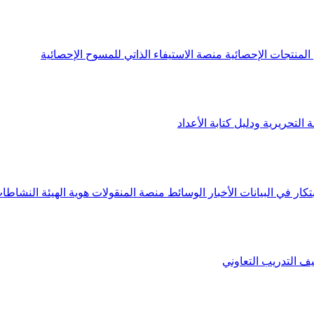
لمنتجات الإحصائية
منصة الاستيفاء الذاتي للمسوح الإحصائية
 التحريرية ودليل كتابة الأعداد
تكار في البيانات
الأخبار
الوسائط
منصة المنقولات
هوية الهيئة
النشاطات
يف
التدريب التعاوني