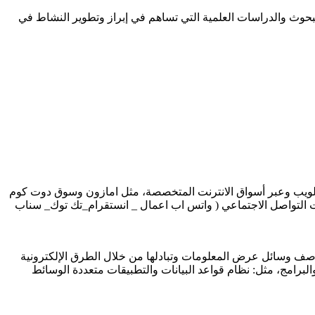
البحوث والدراسات العلمية التي تساهم في إبراز وتطوير النشاط في
قع الويب وعبر أسواق الانترنت المتخصصة، مثل امازون وسوق دوت كوم
ني بالانترنت EDI وعبر البريد الالكتروني . وكذلك عبر شبكات التواصل الاجتماعي ( واتس اب اعمال _ انستقرام_تك توك_ سناب
 وصف وسائل عرض المعلومات وتبادلها من خلال الطرق الإلكترونية
برامج، مثل: نظام قواعد البيانات والتطبيقات متعددة الوسائط