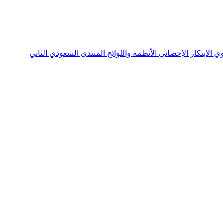
نوي
الابتكار الإحصائي
الأنظمة واللوائح
المنتدى السعودي الثاني