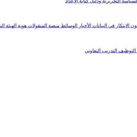
لسياسة التحريرية ودليل كتابة الأعداد
ون الابتكار في البيانات
الأخبار
الوسائط
منصة المنقولات
هوية الهيئة
الن
التوظيف
التدريب التعاوني