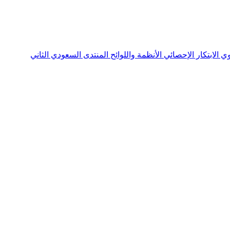
نوي
الابتكار الإحصائي
الأنظمة واللوائح
المنتدى السعودي الثاني