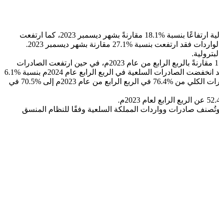
أصدرت الهيئة العامة للإحصاء اليوم نشرة إحصاءات التجارة الدولية لشهر ديسمبر 2024 ووفقا لنتائج النشرة فقد سجلت الصادرات غير البترولية ارتفاعًا بنسبة %18.1 مقارنةً بشهر ديسمبر 2023، كما ارتفعت
من جانب آخر أفادت نتائج نشرة التجارة الدولية للربع الرابع لعام 2024 ارتفاعاً في الصادرات غير البترولية (شاملة إعادة التصدير) بنسبة %17.3 مقارنةً بالربع الرابع من عام 2023م، في حين ارتفعت الصادرات
الوطنية غير البترولية (باستثناء إعادة التصدير) بنسبة %8.2، فيما ارتفعت قيمة السلع المعاد تصديرها إلى ما نسبته %47.3 في نفس الفترة. وقد انخفضت الصادرات السلعية في الربع الرابع عام 2024م بنسبة %6.1
عن الربع الرابع عام 2023م؛ وذلك نتيجةً لانخفاض الصادرات البترولية بنسبة %13.3، كما انخفضت نسبة الصادرات البترولية من مجموع الصادرات الكلي من %76.4 في الربع الرابع من عام 2023م إلى %70.5 في
. وتُصنف صادرات وواردات المملكة السلعية وفقًا للنظام المنسق