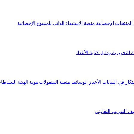
لمنتجات الإحصائية
منصة الاستيفاء الذاتي للمسوح الإحصائية
 التحريرية ودليل كتابة الأعداد
تكار في البيانات
الأخبار
الوسائط
منصة المنقولات
هوية الهيئة
النشاطات
يف
التدريب التعاوني