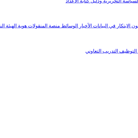
لسياسة التحريرية ودليل كتابة الأعداد
ون الابتكار في البيانات
الأخبار
الوسائط
منصة المنقولات
هوية الهيئة
الن
التوظيف
التدريب التعاوني