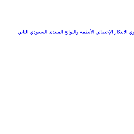
نوي
الابتكار الإحصائي
الأنظمة واللوائح
المنتدى السعودي الثاني