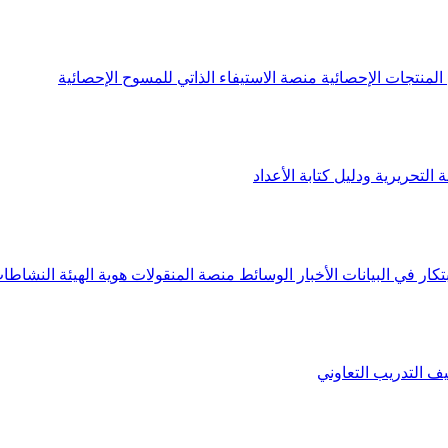
لمنتجات الإحصائية
منصة الاستيفاء الذاتي للمسوح الإحصائية
 التحريرية ودليل كتابة الأعداد
تكار في البيانات
الأخبار
الوسائط
منصة المنقولات
هوية الهيئة
النشاطات
يف
التدريب التعاوني