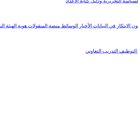
لسياسة التحريرية ودليل كتابة الأعداد
ون الابتكار في البيانات
الأخبار
الوسائط
منصة المنقولات
هوية الهيئة
الن
التوظيف
التدريب التعاوني