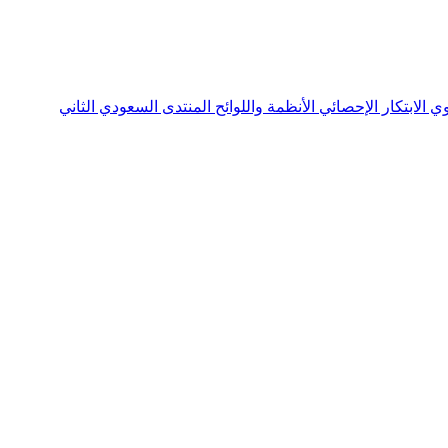
نوي
الابتكار الإحصائي
الأنظمة واللوائح
المنتدى السعودي الثاني