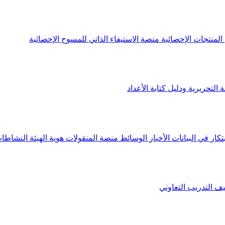
لمنتجات الإحصائية
منصة الاستيفاء الذاتي للمسوح الإحصائية
 التحريرية ودليل كتابة الأعداد
تكار في البيانات
الأخبار
الوسائط
منصة المنقولات
هوية الهيئة
النشاطات
يف
التدريب التعاوني